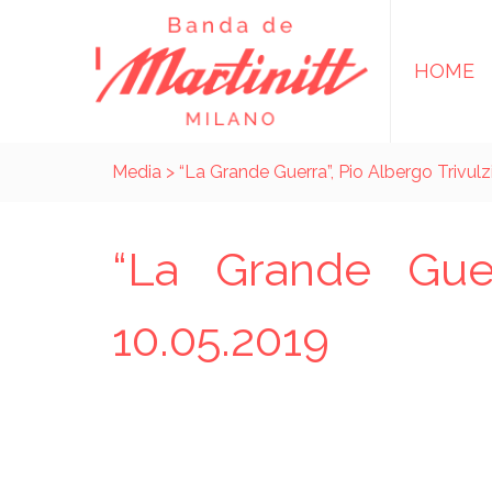
HOME
Media
> “La Grande Guerra”, Pio Albergo Trivulz
“La Grande Guer
10.05.2019